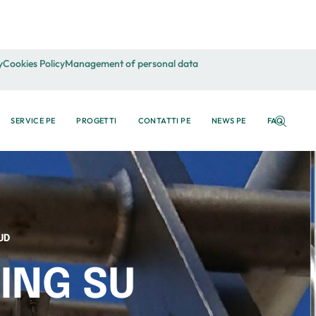
y
Cookies Policy
Management of personal data
SERVICE PE
PROGETTI
CONTATTI PE
NEWS PE
FAQ
UD
ING SU