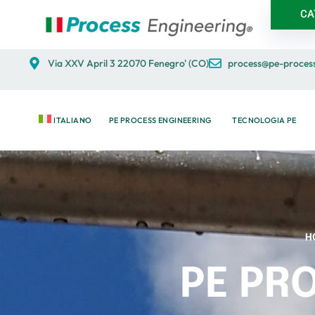
CA
Via XXV April 3 22070 Fenegro' (CO)
process@pe-process
ITALIANO
PE PROCESS ENGINEERING
TECNOLOGIA PE
H
PE PR